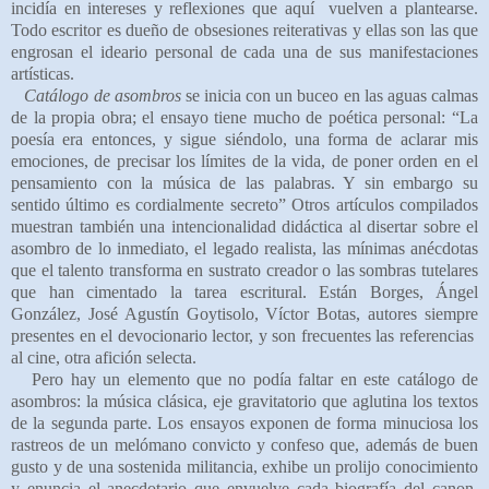
incidía en intereses y reflexiones que aquí
vuelven
a plantearse.
Todo escritor es dueño de obsesiones reiterativas y ellas son las que
engrosan el ideario personal de cada una de sus manifestaciones
artísticas.
Catálogo de asombros
se inicia con un buceo en las aguas calmas
de la propia obra; el ensayo tiene mucho de poética personal: “La
poesía era entonces, y sigue siéndolo, una forma de aclarar mis
emociones, de precisar los límites de la vida, de poner orden en el
pensamiento con la música de las palabras. Y sin embargo su
sentido último es cordialmente secreto” Otros artículos compilados
muestran también una intencionalidad didáctica al disertar sobre el
asombro de lo inmediato, el legado realista, las mínimas anécdotas
que el talento transforma en sustrato creador o las sombras tutelares
que han cimentado la tarea escritural. Están Borges, Ángel
González, José Agustín Goytisolo, Víctor Botas, autores siempre
presentes en el devocionario lector, y son frecuentes las referencias
al cine, otra afición selecta.
Pero hay un elemento que no podía faltar en este catálogo de
asombros: la música clásica, eje gravitatorio que aglutina los textos
de la segunda parte. Los ensayos exponen de forma minuciosa los
rastreos de un melómano convicto y confeso que, además de buen
gusto y de una sostenida militancia, exhibe un prolijo conocimiento
y enuncia el anecdotario que envuelve cada biografía del canon.