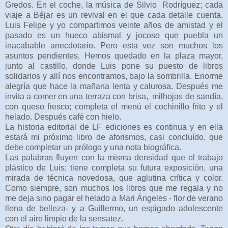
Gredos. En el coche, la música de Silvio Rodríguez; cada
viaje a Béjar es un revival en el que cada detalle cuenta.
Luis Felipe y yo compartimos veinte años de amistad y el
pasado es un hueco abismal y jocoso que puebla un
inacabable anecdotario. Pero esta vez son muchos los
asuntos pendientes. Hemos quedado en la plaza mayor,
junto al castillo, donde Luis pone su puesto de libros
solidarios y allí nos encontramos, bajo la sombrilla. Enorme
alegría que hace la mañana lenta y calurosa. Después me
invita a comer en una terraza con brisa, milhojas de sandía,
con queso fresco; completa el menú el cochinillo frito y el
helado. Después café con hielo.
La historia editorial de LF ediciones es continua y en ella
estará mi próximo libro de aforismos, casi concluído, que
debe completar un prólogo y una nota biográfica.
Las palabras fluyen con la misma densidad que el trabajo
plástico de Luis; tiene completa su futura exposición, una
mirada de técnica novedosa, que aglutina crítica y color.
Como siempre, son muchos los libros que me regala y no
me deja sino pagar el helado a Mari Ángeles - flor de verano
llena de belleza- y a Guillermo, un espigado adolescente
con el aire limpio de la sensatez.