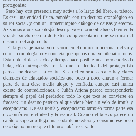
protagonista.
Pero hay otra presencia muy activa a lo largo del libro, el tabaco.
Es casi una entidad física, también con un decurso cronológico en
su rol social, y con un ininterrumpido diálogo de causas y efectos.
Asistimos a una sociología descriptiva en torno al tabaco, bien en la
voz del sujeto o en la de textos complementarios que se suman al
discurrir del argumento.
El largo viaje narrativo discurre en el domicilio personal del yo y
en una cronología muy concreta que apenas dura veinticuatro horas.
Esta unidad de espacio y tiempo hace posible una pormenorizada
indagación introspectiva en la que la identidad del protagonista
parece moldearse a la contra. Si en el entorno cercano hay claros
ejemplos de adaptados sociales que poco a poco entran a formar
parte de una clase media alegre y confiada, aunque casi nunca
exenta de contradicciones, a Julián Arjona parece corresponderle
siempre el papel del perdedor; todo lo que toca se convierte en
fracaso;
un destino patético al que viene bien un velo de ironía y
escepticismo. De esa ironía y escepticismo también forma parte esa
dicotomía entre el ideal y la realidad. Cuando el tabaco parece un
capítulo superado llega una coda demoledora y consume ese poco
de oxígeno limpio que el futuro había reservado.