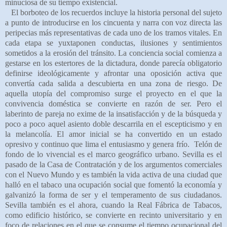
minuciosa de su tiempo existencial.
El borboteo de los recuerdos incluye la historia personal del sujeto
a punto de introducirse en los cincuenta y narra con voz directa las
peripecias más representativas de cada uno de los tramos vitales. En
cada etapa se yuxtaponen conductas, ilusiones y sentimientos
sometidos a la erosión del tránsito. La conciencia social comienza a
gestarse en los estertores de la dictadura, donde parecía obligatorio
definirse ideológicamente y afrontar una oposición activa que
convertía cada salida a descubierta en una zona de riesgo. De
aquella utopía del compromiso surge el proyecto en el que la
convivencia doméstica se convierte en razón de ser. Pero el
laberinto de pareja no exime de la insatisfacción y de la búsqueda y
poco a poco aquel asiento doble descarrila en el escepticismo y en
la melancolía. El amor inicial se ha convertido en un estado
opresivo y continuo que lima el entusiasmo y genera frío.
Telón de
fondo de lo vivencial es el marco geográfico urbano. Sevilla es el
pasado de la Casa de Contratación y de los argumentos comerciales
con el Nuevo Mundo y es también la vida activa de una ciudad que
halló en el tabaco una ocupación social que fomentó la economía y
galvanizó la forma de ser y el temperamento de sus ciudadanos.
Sevilla también es el ahora, cuando la Real Fábrica de Tabacos,
como edificio histórico, se convierte en recinto universitario y en
foco de relaciones en el que se consume el tiempo ocupacional del