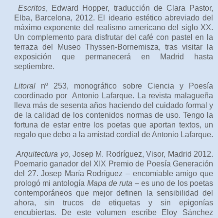
Escritos
, Edward Hopper, traducción de Clara Pastor,
Elba, Barcelona, 2012. El ideario estético abreviado del
máximo exponente del realismo americano del siglo XX.
Un complemento para disfrutar del café con pastel en la
terraza del Museo Thyssen-Bornemisza, tras visitar la
exposición que permanecerá en Madrid hasta
septiembre.
Litoral
nº 253, monográfico sobre Ciencia y Poesía
coordinado por
Antonio Lafarque. La revista malagueña
lleva más de sesenta años haciendo del cuidado formal y
de la calidad de los contenidos normas de uso. Tengo la
fortuna de estar entre los poetas que aportan textos, un
regalo que debo a la amistad cordial de Antonio Lafarque.
Arquitectura yo
, Josep M. Rodríguez, Visor, Madrid 2012.
Poemario ganador del XIX Premio de Poesía Generación
del 27. Josep María Rodríguez – encomiable amigo que
prologó mi antología
Mapa de ruta
– es uno de los poetas
contemporáneos que mejor definen la sensibilidad del
ahora, sin trucos de etiquetas y sin epigonías
encubiertas. De este volumen escribe Eloy Sánchez