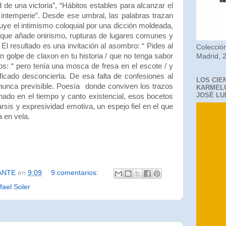
de una victoria”, “Hábitos estables para alcanzar el
 intemperie”. Desde ese umbral, las palabras trazan
uye el intimismo coloquial por una dicción moldeada,
 que añade onirismo, rupturas de lugares comunes y
l resultado es una invitación al asombro: “ Pides al
Colección
 golpe de claxon en tu historia / que no tenga sabor
Madrid, 
os: “ pero tenía una mosca de fresa en el escote / y
ificado desconcierta. De esa falta de confesiones al
LOS CIE
 nunca previsible. Poesía donde conviven los trazos
KARMELO
JOSÉ LU
ado en el tiempo y canto existencial, esos bocetos
sis y expresividad emotiva, un espejo fiel en el que
a en vela.
ANTE
en
9:09
9 comentarios:
fael Soler