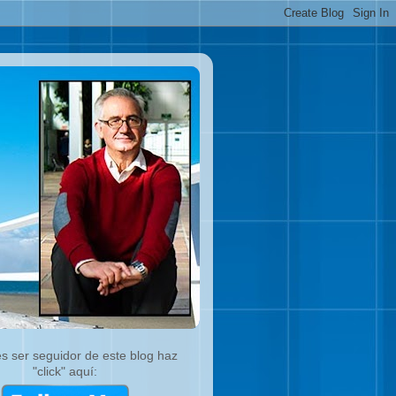
es ser seguidor de este blog haz
"click" aquí: