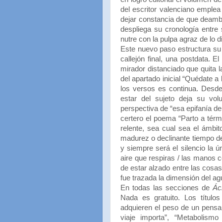
del escritor valenciano emplea
dejar constancia de que deambu
despliega su cronología entre
nutre con la pulpa agraz de lo di
Este nuevo paso estructura su
callejón final, una postdata. E
mirador distanciado que quita l
del apartado inicial “Quédate a l
los versos es continua. Desde 
estar del sujeto deja su vol
perspectiva de “esa epifanía de
certero el poema “Parto a térmi
relente, sea cual sea el ámbit
madurez o declinante tiempo de 
y siempre será el silencio la 
aire que respiras / las manos 
de estar alzado entre las cosas 
fue trazada la dimensión del agu
En todas las secciones de
Ác
Nada es gratuito. Los título
adquieren el peso de un pensa
viaje importa”, “Metabolismo