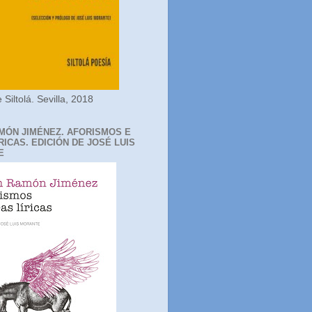
 Siltolá. Sevilla, 2018
MÓN JIMÉNEZ. AFORISMOS E
RICAS. EDICIÓN DE JOSÉ LUIS
E