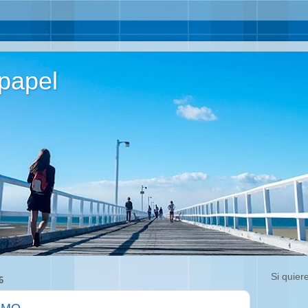
papel
Si quier
6
SMO