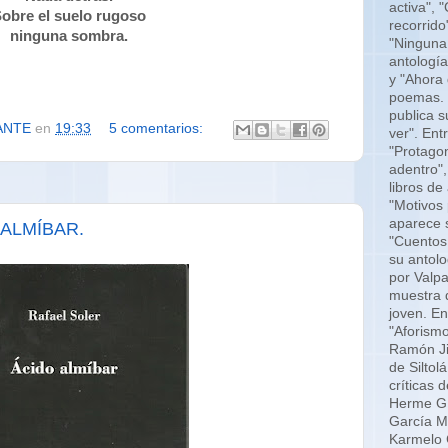
activa", 
obre el suelo rugoso
recorrido
ninguna sombra.
"Ninguna
antología
y "Ahora
poemas. E
publica s
ANTE
en
19:33
5 comentarios:
ver". Ent
"Protagon
adentro",
libros de
"Motivos 
aparece 
 ALMÍBAR.
"Cuentos
su antolo
por Valp
muestra 
joven. En
"Aforismo
Ramón Jim
de Siltol
críticas 
Herme G.
García M
Karmelo C