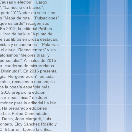
"Causas y efectos", "Largo
", "La noche en blanco",
 parte" Y "Nadar en seco. Las
s "Mapa de ruta", "Pulsaciones"
 que es tarde" recogen sus
n 2019, la editorial Polibea
u libro de haikus "A punto de
re sus libros en prosa destacan:
istas y secundarios", "Palabras
 el diario "Reencuentros" y los
 aforismos "Mejores días" y
personales". A finales de 2015
su cuaderno de microrrelatos
 Diminutos". En 2016 presenta
gía "Re-generación", editada
araíso, recogiendo una amplia
de la poesía española más
 2018 preparó la edición
s e ideas líricas" de Juan
énez para la editorial La Isla
á. Ha preparado ediciones
de Luis Felipe Comendador,
 Donis, Joan Margarit, Luis
ontero, Eloy Sánchez Rosillo y
. Iribarren. Ejerce la crítica