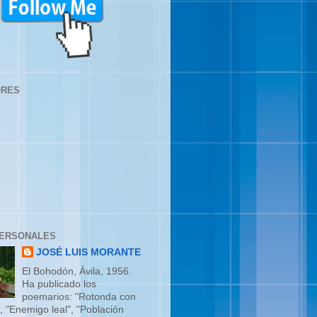
ORES
PERSONALES
JOSÉ LUIS MORANTE
El Bohodón, Ávila, 1956.
Ha publicado los
poemarios: "Rotonda con
, "Enemigo leal", "Población