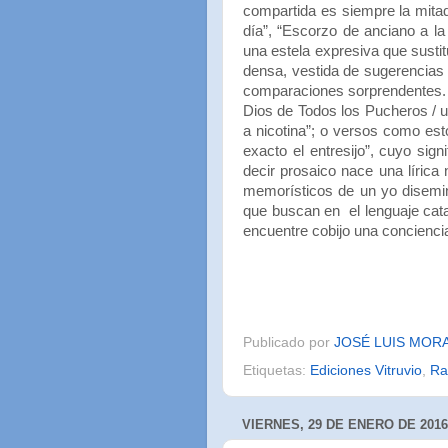
compartida es siempre la mitad 
día”, “Escorzo de anciano a la
una estela expresiva que sustit
densa, vestida de sugerencias
comparaciones sorprendentes. E
Dios de Todos los Pucheros / un
a nicotina”; o versos como est
exacto el entresijo”, cuyo sign
decir prosaico nace una lírica
memorísticos de un yo disemin
que buscan en el lenguaje catar
encuentre cobijo una concienci
Publicado por
JOSÉ LUIS MOR
Etiquetas:
Ediciones Vitruvio
,
Ra
VIERNES, 29 DE ENERO DE 2016