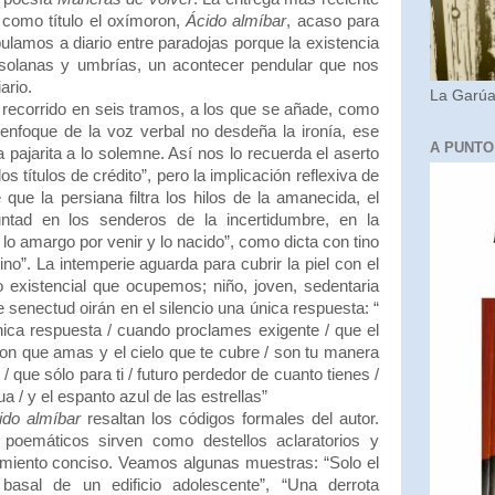
 como título el oxímoron,
Ácido almíbar
, acaso para
lamos a diario entre paradojas porque la existencia
 solanas y umbrías, un acontecer pendular que nos
ario.
La Garúa 
 recorrido en seis tramos, a los que se añade, como
l enfoque de la voz verbal no desdeña la ironía, ese
A PUNTO
a pajarita a lo solemne. Así nos lo recuerda el aserto
os títulos de crédito”, pero la implicación reflexiva de
que la persiana filtra los hilos de la amanecida, el
untad en los senderos de la incertidumbre, en la
 lo amargo por venir y lo nacido”, como dicta con tino
no”. La intemperie aguarda para cubrir la piel con el
o existencial que ocupemos; niño, joven, sedentaria
senectud oirán en el silencio una única respuesta: “
única respuesta / cuando proclames exigente / que el
con que amas y el cielo que te cubre / son tu manera
/ que sólo para ti / futuro perdedor de cuanto tienes /
a / y el espanto azul de las estrellas”
ido almíbar
resaltan los códigos formales del autor.
s poemáticos sirven como destellos aclaratorios y
miento conciso. Veamos algunas muestras: “Solo el
 basal de un edificio adolescente”, “Una derrota